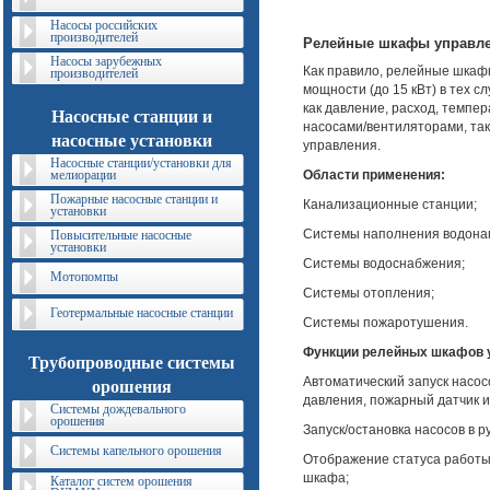
Насосы российских
производителей
Релейные шкафы управле
Насосы зарубежных
Как правило, релейные шкаф
производителей
мощности (до 15 кВт) в тех с
как давление, расход, темпе
Насосные станции и
насосами/вентиляторами, так
насосные установки
управления.
Насосные станции/установки для
мелиорации
Области применения:
Пожарные насосные станции и
Канализационные станции;
установки
Системы наполнения водонап
Повысительные насосные
установки
Системы водоснабжения;
Мотопомпы
Системы отопления;
Геотермальные насосные станции
Системы пожаротушения.
Функции релейных шкафов 
Трубопроводные системы
Автоматический запуск насос
орошения
давления, пожарный датчик и т
Системы дождевального
орошения
Запуск/остановка насосов в 
Системы капельного орошения
Отображение статуса работы
шкафа;
Каталог систем орошения