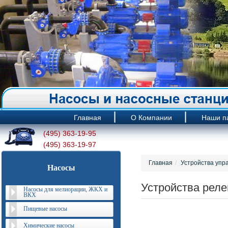
Главная
О Компании
Наши п
(495) 363-19-95
(495) 363-19-97
Главная
Устройства упр
Насосы
Устройства реле
Насосы для мелиорации, ЖКХ и
ВКХ
Пищевые насосы
Химические насосы