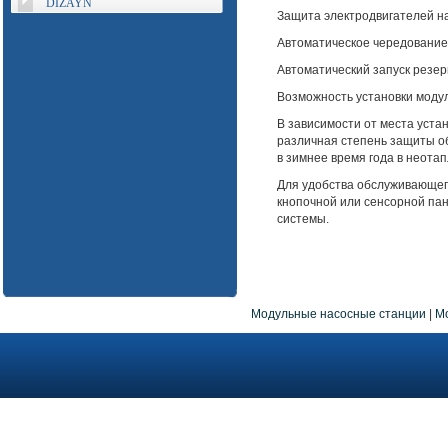
DIZAYN
Защита электродвигателей нас
Автоматическое чередование
Автоматический запуск резер
Возможность установки моду
В зависимости от места уста
различная степень защиты об
в зимнее время года в неот
Для удобства обслуживающег
кнопочной или сенсорной па
системы.
Модульные насосные станции
|
М