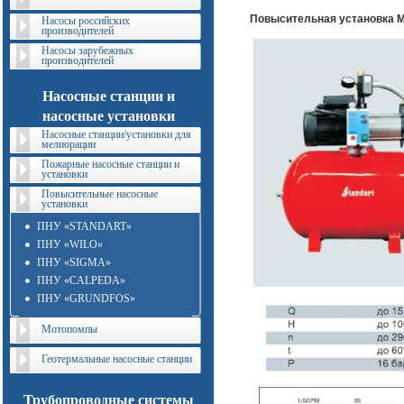
Повысительная установка 
Насосы российских
производителей
Насосы зарубежных
производителей
Насосные станции и
насосные установки
Насосные станции/установки для
мелиорации
Пожарные насосные станции и
установки
Повысительные насосные
установки
ПНУ «STANDART»
ПНУ «WILO»
ПНУ «SIGMA»
ПНУ «CALPEDA»
ПНУ «GRUNDFOS»
Мотопомпы
Геотермальные насосные станции
Трубопроводные системы