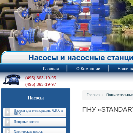
Главная
О Компании
Наши п
(495) 363-19-95
(495) 363-19-97
Главная
Повысительные
Насосы
ПНУ «STANDAR
Насосы для мелиорации, ЖКХ и
ВКХ
Пищевые насосы
Химические насосы