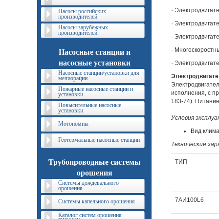
· Электродвигат
Насосы российских
производителей
· Электродвигат
Насосы зарубежных
производителей
· Электродвигат
· Многоскоростн
Насосные станции и
насосные установки
· Электродвигат
Насосные станции/установки для
Электродвигате
мелиорации
Электродвигател
Пожарные насосные станции и
исполнения, с п
установки
183-74). Питание
Повысительные насосные
установки
Условия эксплу
Мотопомпы
Вид клима
Геотермальные насосные станции
Технические ха
Трубопроводные системы
ТИП
орошения
Системы дождевального
орошения
7АИ100L6
Системы капельного орошения
Каталог систем орошения