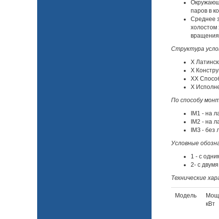
Окружающа
паров в к
Среднее з
холостом 
вращения
Структура услов
X Латинск
X Констру
XX Спосо
X Исполне
По способу монт
IМ1 - на 
IМ2 - на 
IМЗ - без
Условные обозна
1 - с одн
2- c двум
Технические ха
Модель
Мощ
кВт