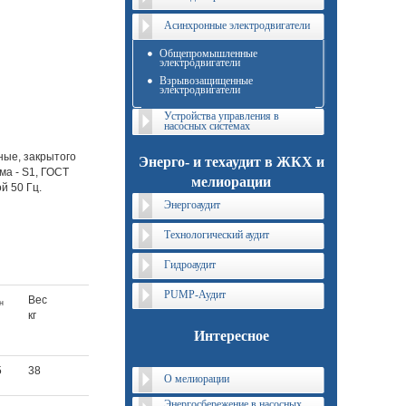
Асинхронные электродвигатели
Общепромышленные
электродвигатели
Взрывозащищенные
электродвигатели
Устройства управления в
насосных системах
ные, закрытого
Энерго- и техаудит в ЖКХ и
а - S1, ГОСТ
мелиорации
й 50 Гц.
Энергоаудит
Технологический аудит
Гидроаудит
PUMP-Аудит
Вес
н
кг
Интересное
5
38
О мелиорации
Энергосбережение в насосных