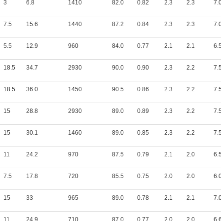
3
6.8
1410
82.0
0.82
2.3
2.3
7.
7.5
15.6
1440
87.2
0.84
2.3
2.3
7.
5.5
12.9
960
84.0
0.77
2.1
2.1
6.
18.5
34.7
2930
90.0
0.90
2.3
2.2
7.
18.5
36.0
1450
90.5
0.86
2.3
2.2
7.
15
28.8
2930
89.0
0.89
2.3
2.2
7.
15
30.1
1460
89.0
0.85
2.3
2.2
7.
11
24.2
970
87.5
0.79
2.1
2.0
6.
7.5
17.8
720
85.5
0.75
2.0
2.0
6.
15
33
965
89.0
0.78
2.1
2.1
7.
11
24.9
710
87.0
0.77
2.0
2.0
6.