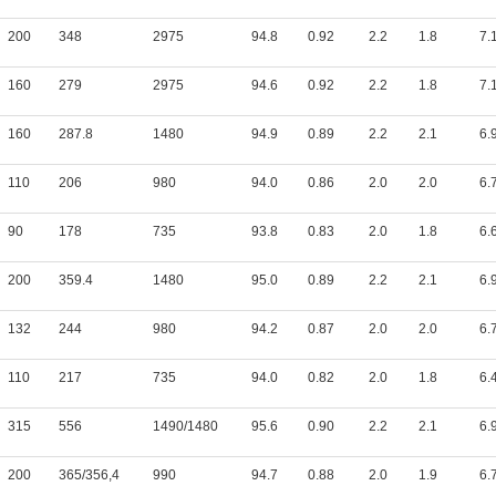
200
348
2975
94.8
0.92
2.2
1.8
7.
160
279
2975
94.6
0.92
2.2
1.8
7.
160
287.8
1480
94.9
0.89
2.2
2.1
6.
110
206
980
94.0
0.86
2.0
2.0
6.
90
178
735
93.8
0.83
2.0
1.8
6.
200
359.4
1480
95.0
0.89
2.2
2.1
6.
132
244
980
94.2
0.87
2.0
2.0
6.
110
217
735
94.0
0.82
2.0
1.8
6.
315
556
1490/1480
95.6
0.90
2.2
2.1
6.
200
365/356,4
990
94.7
0.88
2.0
1.9
6.