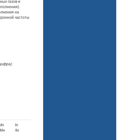
ных газов и
сполнения).
олнения на
нхронной частоты
цифра):
Мп
Iп
/Мн
/Iн