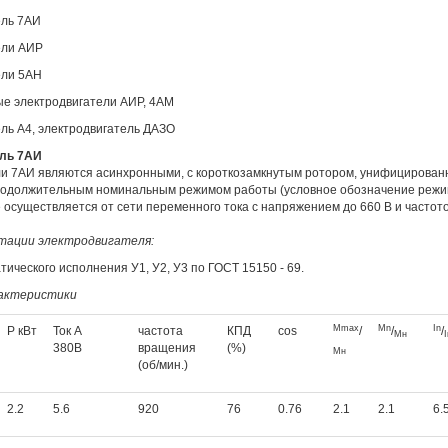
ель 7АИ
ели АИР
ели 5АН
ые электродвигатели АИР, 4АМ
ель А4, электродвигатель ДАЗО
ль 7АИ
и 7АИ являются асинхронными, с короткозамкнутым ротором, унифицирован
родолжительным номинальным режимом работы (условное обозначение режим
 осуществляется от сети переменного тока с напряжением до 660 В и частото
атации электродвигателя:
тического исполнения У1, У2, У3 по ГОСТ 15150 - 69.
рактеристики
M
m
ax
Mn
In
P кВт
Ток А
частота
КПД
cos
/
/
/
Мн
I
380В
вращения
(%)
Мн
(об/мин.)
2.2
5.6
920
76
0.76
2.1
2.1
6.