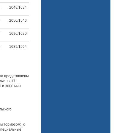
4
2048/1634
9
2050/1546
7
1696/1620
4
1689/1564
па представлены
лючены 17
0 и 3000 мин
льского
м тормозом), с
специальные