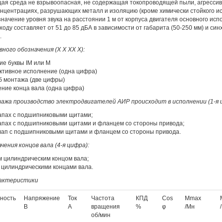
я среда не взрывоопасная, не содержащая токопроводящей пыли, агрессив
онцентрациях, разрушающих металл и изоляцию (кроме химически стойкого и
начение уровня звука на расстоянии 1 м от корпуса двигателя основного исп
ходу составляет от 51 до 85 дБА в зависимости от габарита (50-250 мм) и си
.
ного обозначения (Х Х XX Х):
ие буквы IМ или М
ктивное исполнение (одна цифра)
б монтажа (две цифры)
ние конца вала (одна цифра)
ажа производство электродвигателей АИР происходит в исполнении (1-я 
лапах с подшипниковыми щитами;
лапах с подшипниковыми щитами и фланцем со стороны привода;
 лап с подшипниковыми щитами и фланцем со стороны привода.
чения концов вала (4-я цифра):
им цилиндрическим концом вала;
я цилиндрическими концами вала.
рактеристики
ность
Напряжение
Ток
Частота
КПД
Cos
Mmax
В
А
вращения
%
φ
/Mн
об/мин