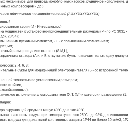
вых механизмов, для привода моноблочных насосов, рудничное исполнение, 
ковых компрессоров и др.).
вного обозначения электродвигателей (АИХХХХХХХХХХХ):
ронный
цированная серия (И - Интерэлектро);
зка мощностей к установочно-присоединительным размерам (Р - по РС 3031 -7
ок. 28/64);
 повышенным пусковым моментом, - С - с повышенным скольжением;
рит, мм;
овочный размер по длине станины (S,M,L);
 сердечника статора (А или В, отсутствие буквы- означает только одну длину с
олюсов: 2, 4, 6, 8;
нительные буквы для модификаций электродвигателя (Б - со встроенной тем
ышенной точностью по установочным размерам;
чески стойкие;
кохозяйственные);
тическое исполнение электродвигателя (У, Т, ХЛ) и категория размещения (1, 2,
тации:
ра окружающей среды от минус 40°С до плюс 40°С.
ьная влажность воздуха при температуре плюс 25°С - до 98% для исполнения
сть воздуха для двигателей со степенью защиты 1Р44 не более 10 мг/м3, 1Р2