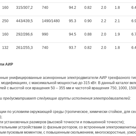
160
315/307,2
740
94.2
0.82
2.0
1.8
6.
250
443/439,5
1490/1480
95.3
0.90
2.2
2.1
6.
160
292/286,6
990
94.5
0.88
2.0
1.9
6.
132
261/255,3
740
93.7
0.82
2.0
1.8
6.
ели АИР
ые унифицированные асинхронные электродвигатели АИР трехфазного ти
 модификациях, с максимальной мощностью до 315 кВт. В данный каталог вк
лей с высотой оси вращения 50 – 355 мм и частотой вращения 750, 1000, 150
и предусматривает следующие группы исполнения электродвигателей:
ии по условиям окружающей среды (тропическое, химически стойкое, для се
);
ти установочных размеров (высокой точности и повышенной точности);
тельными устройствами (с фазным ротором, со встроенным электромагнитны
ым пусковым моментом, с повышенным скольжением, многоскоростные, узко