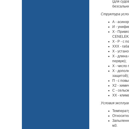
(для судо
безсальни
Структура усло
А - асинх
И - унифи
Х - Привя
CENELEK д
Х - Р - с
XXX - габа
Х - устан
Х - длина
первую);
Х - число п
X - допол
защитой);
П - с пов
Х2 - хими
С - сельс
XX - клима
Условия эксплуа
Температу
Относител
Запыленно
м3.