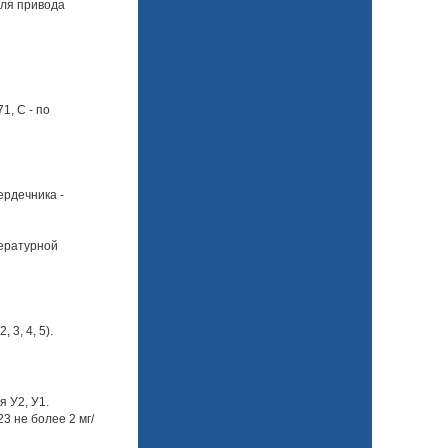
для привода
1, С - по
ердечника -
пературной
 3, 4, 5).
 У2, У1.
3 не более 2 мг/