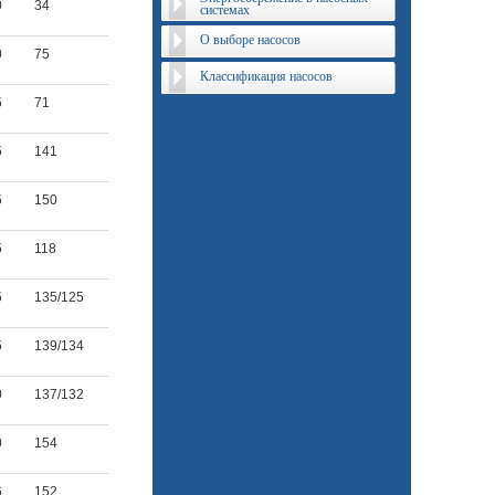
0
34
системах
О выборе насосов
0
75
Классификация насосов
5
71
5
141
5
150
5
118
5
135/125
5
139/134
0
137/132
0
154
6
152