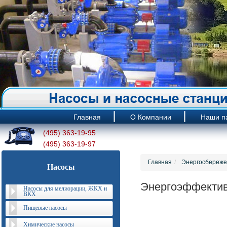
Главная
О Компании
Наши п
(495) 363-19-95
(495) 363-19-97
Главная
Энергосбережен
Насосы
Энергоэффектив
Насосы для мелиорации, ЖКХ и
ВКХ
Пищевые насосы
Химические насосы