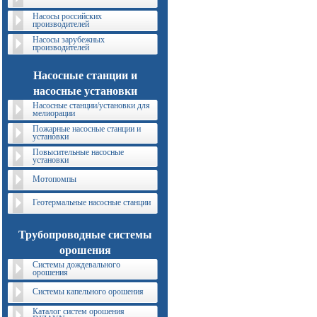
Насосы российских
производителей
Насосы зарубежных
производителей
Насосные станции и
насосные установки
Насосные станции/установки для
мелиорации
Пожарные насосные станции и
установки
Повысительные насосные
установки
Мотопомпы
Геотермальные насосные станции
Трубопроводные системы
орошения
Системы дождевального
орошения
Системы капельного орошения
Каталог систем орошения