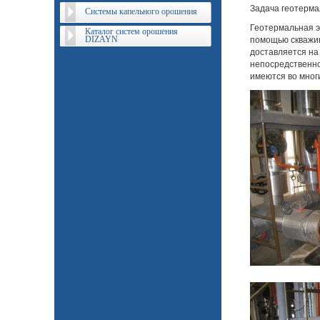
Задача геотерма
Системы капельного орошения
Геотермальная э
Каталог систем орошения
DIZAYN
помощью скважин
доставляется на 
непосредственно
имеются во мног