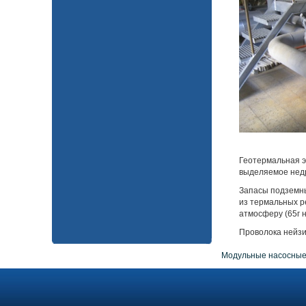
Геотермальная э
выделяемое недр
Запасы подземны
из термальных р
атмосферу (65г на
Проволока нейзи
Модульные насосные