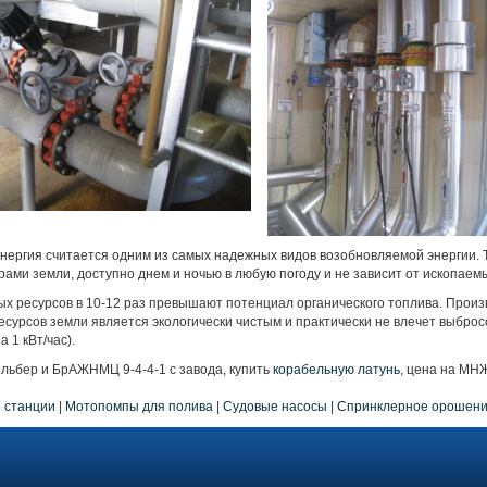
нергия считается одним из самых надежных видов возобновляемой энергии. 
ами земли, доступно днем и ночью в любую погоду и не зависит от ископаемы
х ресурсов в 10-12 раз превышают потенциал органического топлива. Произ
есурсов земли является экологически чистым и практически не влечет выброс
 1 кВт/час).
льбер и БрАЖНМЦ 9-4-4-1 с завода, купить
корабельную латунь
, цена на МН
 станции
|
Мотопомпы для полива
|
Судовые насосы
|
Спринклерное орошен