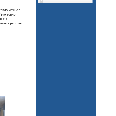
тепла можно с
 Это тепло
я как
мальные регионы