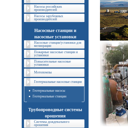
Насосы российских
производителей
Насосы зарубежных
производителей
Насосные станции и
насосные установки
Насосные станции/установки для
мелиорации
Пожарные насосные станции и
установки
Повысительные насосные
установки
Мотопомпы
Геотермальные насосные станции
Геотермальные насосы
Геотермальные станции
Трубопроводные системы
орошения
Системы дождевального
орошения