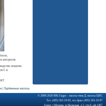
Тепло,
х ресурсов.
водство энергии
ов С в
ЖКТ.
ие
|
Турбинные насосы
© 2009-2026
МК-Гидро
–
насосы типа Д
,
насосы ЦНС
Тел. (495) 363-19-95, тел./факс (495) 363-19-97
Адрес: г.Москва, ул.Кольская, д.2, стр.6, оф.1407