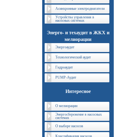
Асинхронные электродвигатели
Устройства управления в
насосных системах
Энерго- и техаудит в ЖКХ и
мелиорации
Энергоаудит
Технологический аудит
Гидроаудит
PUMP-Аудит
Интересное
О мелиорации
Энергосбережение в насосных
системах
О выборе насосов
Классификация насосов