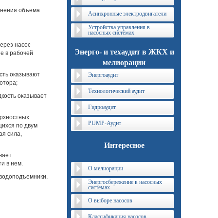
менения объема
Асинхронные электродвигатели
Устройства управления в
насосных системах
через насос
Энерго- и техаудит в ЖКХ и
е в рабочей
мелиорации
ость оказывают
Энергоаудит
отора;
Технологический аудит
дкость оказывает
Гидроаудит
ерхностных
PUMP-Аудит
щихся по двум
ая сила,
Интересное
вает
и в нем.
О мелиорации
 водоподъемники,
Энергосбережение в насосных
системах
О выборе насосов
Классификация насосов