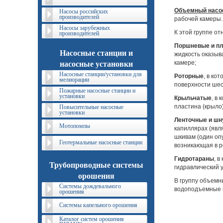
Объемный насо
Насосы российских
производителей
рабочей камеры.
Насосы зарубежных
К этой группе от
производителей
Поршневые и п
Насосные станции и
жидкость оказыв
камере;
насосные установки
Насосные станции/установки для
Роторные
, в ко
мелиорации
поверхности шес
Пожарные насосные станции и
установки
Крыльчатые
, в
пластина (крыло
Повысительные насосные
установки
Ленточные и ш
Мотопомпы
капиллярах (явл
шкивам (один опу
Геотермальные насосные станции
возникающая в р
Гидротараны
, 
Трубопроводные системы
гидравлический 
орошения
В группу объемн
Системы дождевального
водоподъем­ные к
орошения
Системы капельного орошения
Каталог систем орошения