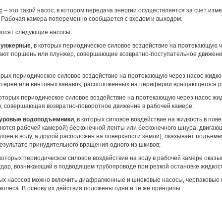
с
– это такой насос, в котором передача энергии осуществляется за счет из
 Рабочая камера попеременно сообщается с входом и выходом.
носят следующие на­сосы:
лунжерные
, в которых периодическое силовое воздействие на протекающую 
ают поршень или плунжер, совершающие возвратно-поступательное движени
торых периодическое силовое воздействие на протекающую через насос жидк
терен или винтовых канавок, расположенных на периферии вращающегося р
 которых периодическое силовое воздействие на протекающую через насос жи
), совершающая возвратно-поворотное движение в рабо­чей камере;
нуровые водоподъемники
, в которых силовое воздействие на жидкость в пов
я­ются рабочей камерой) бесконечной ленты или бесконечного шнура, двигаю
щен в воду, а другой расположен на поверхности земли), оказывает подъ­емн
езультате принудительного вра­щения одного из шкивов;
в которых периодическое силовое воздействие на воду в рабочей камере оказы
удар, воз­никающий в подводящем трубопроводе при резкой остановке жидкост
ых насосов можно включить диафрагменные и шнековые насосы, черпаковые
олеса. В основу их действия положены одни и те же прин­ципы.