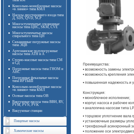
типа КМ
Консольно-моноблочные насосы
«в линию» типа КМЛ
Насосы двустороннего входа типа
Д, SDS, QVD, SCP
Многоступенчатые секционные
насосы типа ЦНС, SKM, CVE
Многоступенчатые насосы
спирального типа ЦН
Скважинные погружные насосы
типа ЭЦВ
Артезианские полупогружные
насосы типа АТН и А
Сточно-массные насосы типа СМ
и СД
Преимущества:
Погружные насосы типа ГНОМ и
• возможность замены электр
АНС
• возможность крепления эле
Погружные фекальные насосы
типа ИРТЫШ
• повышенная надежность и 
Консольно-моноблочные насосы
«в линию» типа КМЛ
Конструкция:
Осевые насосы типа ОВ
• моноблочное исполнение;
Вакуумные насосы типа ВВН, RV,
• корпус насоса и рабочее кол
PVM, PVN, PVK
• аналогична насосам типа
Вакуумные станции
• торцовое уплотнение вала 
Пищевые насосы
• установочные размеры упл
• трехфазный асинхронный э
Химические насосы
• положение оси электродвига