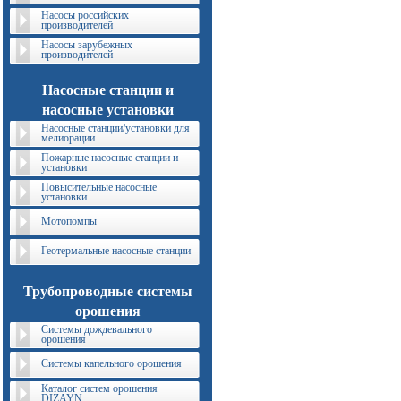
Насосы российских
производителей
Насосы зарубежных
производителей
Насосные станции и
насосные установки
Насосные станции/установки для
мелиорации
Пожарные насосные станции и
установки
Повысительные насосные
установки
Мотопомпы
Геотермальные насосные станции
Трубопроводные системы
орошения
Системы дождевального
орошения
Системы капельного орошения
Каталог систем орошения
DIZAYN